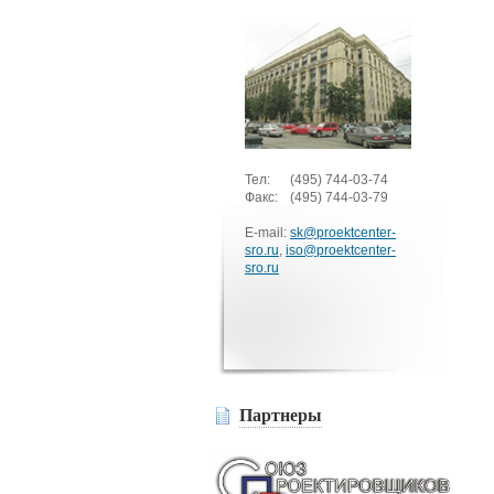
Тел:
(495)
744-03-74
Факс:
(495)
744-03-79
E-mail:
sk@proektcenter-
sro.ru
,
iso@proektcenter-
sro.ru
Партнеры