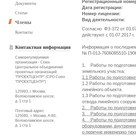
Регистрационный номе
Документы
Дата регистрации:
Статьи
Номер лицензии:
Вид деятельности:
Члены
Согласно ФЗ-372 от 03.07
Контакты
действуют с 01.07.2017 г.
Информация о последнем
Контактная информация
№ П-013-7606085510-190
Саморегулируемая
организация - Союз
1. Работы по подготовк
Центральное объединение
земельного участка:
проектных организаций
"ПРОЕКТЦЕНТР" (СРО Союз
1.1 Работы по подготовке
"ПРОЕКТЦЕНТР")
1.2 Работы по подготовк
линейного объекта
125993, г. Москва,
1.3 Работы по подготовк
Волоколамское шоссе,
д. 1 стр.1
отвода линейного сооруж
2. Работы по подготовк
Почтовый адрес:
3. Работы по подготовк
125080, г. Москва, А-80,
4. Работы по подготовк
Волоколамское шоссе,
д. 1 стр.1
оборудовании, внутренни
о перечне инженерно-тех