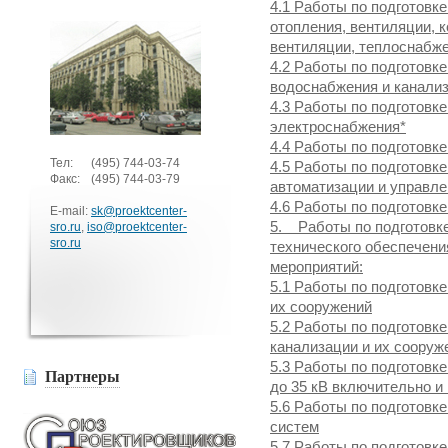
4.1 Работы по подготовк
отопления, вентиляции, 
вентиляции, теплоснабж
4.2 Работы по подготовк
водоснабжения и канали
4.3 Работы по подготовк
электроснабжения*
4.4 Работы по подготовк
Тел:
(495)
744-03-74
4.5 Работы по подготовк
Факс:
(495)
744-03-79
автоматизации и управл
4.6 Работы по подготовк
E-mail:
sk@proektcenter-
5. Работы по подготовке
sro.ru
,
iso@proektcenter-
sro.ru
технического обеспечени
мероприятий:
5.1 Работы по подготовк
их сооружений
5.2 Работы по подготовк
канализации и их сооруж
5.3 Работы по подготовк
Партнеры
до 35 кВ включительно и
5.6 Работы по подготовк
систем
5.7 Работы по подготовк