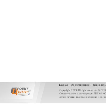
Главная
|
Об организации
|
Законодате
Copyright 2009 All rights reserved
Свидетельство о регистрации ПИ №1-0
делам печати, телерадиовещания и сред