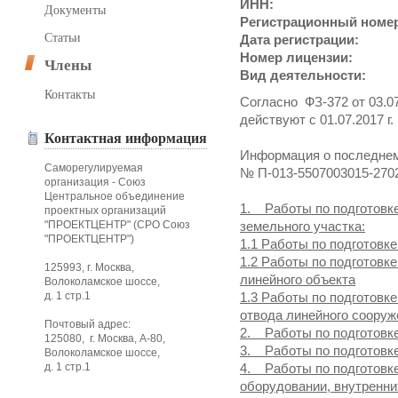
ИНН:
Документы
Регистрационный номе
Статьи
Дата регистрации:
Номер лицензии:
Члены
Вид деятельности:
Контакты
Согласно ФЗ-372 от 03.07
действуют с 01.07.2017 г.
Контактная информация
Информация о последнем
Саморегулируемая
№ П-013-5507003015-270
организация - Союз
Центральное объединение
1. Работы по подготовк
проектных организаций
"ПРОЕКТЦЕНТР" (СРО Союз
земельного участка:
"ПРОЕКТЦЕНТР")
1.1 Работы по подготовке
1.2 Работы по подготовк
125993, г. Москва,
линейного объекта
Волоколамское шоссе,
д. 1 стр.1
1.3 Работы по подготовк
отвода линейного сооруж
Почтовый адрес:
2. Работы по подготовк
125080, г. Москва, А-80,
3. Работы по подготовк
Волоколамское шоссе,
д. 1 стр.1
4. Работы по подготовк
оборудовании, внутренни