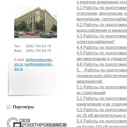
о перечне инженерно-тех
4.1 Работы по подготовк
отопления, вентиляции, 
вентиляции, теплоснабж
4.2 Работы по подготовк
водоснабжения и канали
4.3 Работы по подготовк
электроснабжения*
Тел:
(495)
744-03-74
4.4 Работы по подготовк
Факс:
(495)
744-03-79
4.5 Работы по подготовк
автоматизации и управл
E-mail:
sk@proektcenter-
4.6 Работы по подготовк
sro.ru
,
iso@proektcenter-
sro.ru
5. Работы по подготовке
технического обеспечени
мероприятий:
5.1 Работы по подготовк
их сооружений
5.2 Работы по подготовк
канализации и их сооруж
Партнеры
5.3 Работы по подготовк
до 35 кВ включительно и
5.4 Работы по подготовк
не более 110 кВ включит