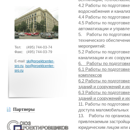
4.2 Работы по подготовк
водоснабжения и канали
4.4 Работы по подготовк
4.5 Работы по подготовк
автоматизации и управл
5. Работы по подготовке
технического обеспечени
мероприятий:
Тел:
(495)
744-03-74
5.2 Работы по подготовк
Факс:
(495)
744-03-79
канализации и их сооруж
E-mail:
sk@proektcenter-
6. Работы по подготовке
sro.ru
,
iso@proektcenter-
6.1 Работы по подготовк
sro.ru
комплексов
6.2 Работы по подготовк
зданий и сооружений и и
6.3 Работы по подготовк
зданий и сооружений и и
11. Работы по подготовк
Партнеры
доступа маломобильных 
13. Работы по организац
привлекаемым застройщик
юридическим лицом или