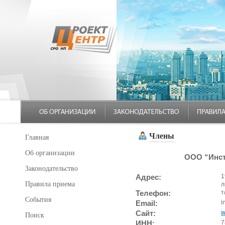
Члены
Главная
Об организации
ООО “Инст
Законодательство
Адрес:
1
Правила приема
л
Телефон:
т
События
Email:
i
Сайт:
w
Поиск
ИНН:
7