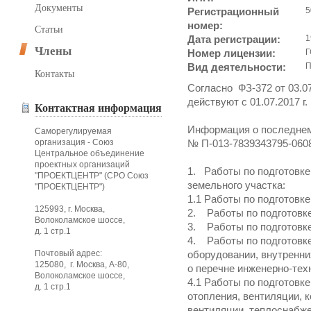
Документы
Регистрационный
5
номер:
Статьи
Дата регистрации:
1
Члены
Номер лицензии:
Г
Вид деятельности:
П
Контакты
Согласно ФЗ-372 от 03.07
действуют с 01.07.2017 г.
Контактная информация
Информация о последнем
Саморегулируемая
организация - Союз
№ П-013-7839343795-060
Центральное объединение
проектных организаций
1. Работы по подготовке
"ПРОЕКТЦЕНТР" (СРО Союз
земельного участка:
"ПРОЕКТЦЕНТР")
1.1 Работы по подготовке
125993, г. Москва,
2. Работы по подготовк
Волоколамское шоссе,
3. Работы по подготовк
д. 1 стр.1
4. Работы по подготовк
Почтовый адрес:
оборудовании, внутренни
125080, г. Москва, А-80,
о перечне инженерно-тех
Волоколамское шоссе,
4.1 Работы по подготовк
д. 1 стр.1
отопления, вентиляции, 
вентиляции, теплоснабж