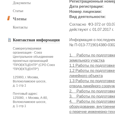
Регистрационный номе
Документы
Дата регистрации:
Статьи
Номер лицензии:
Вид деятельности:
Члены
Согласно ФЗ-372 от 03.07
Контакты
действуют с 01.07.2017 г.
Информация о последнем
Контактная информация
№ П-013-7719014380-030
Саморегулируемая
организация - Союз
1. Работы по подготовк
Центральное объединение
земельного участка
проектных организаций
"ПРОЕКТЦЕНТР" (СРО Союз
1.1 Работы по подготовке
"ПРОЕКТЦЕНТР")
1.2 Работы по подготовк
линейного объекта
125993, г. Москва,
1.3 Работы по подготовк
Волоколамское шоссе,
д. 1 стр.1
отвода линейного сооруж
2. Работы по подготовк
Почтовый адрес:
3. Работы по подготовк
125080, г. Москва, А-80,
4. Работы по подготовк
Волоколамское шоссе,
д. 1 стр.1
оборудовании, внутренни
о перечне инженерно-тех