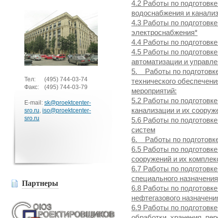
4.2 Работы по подготовк
водоснабжения и канали
4.3 Работы по подготовк
электроснабжения*
4.4 Работы по подготовк
4.5 Работы по подготовк
автоматизации и управл
5. Работы по подготовке
Тел:
(495)
744-03-74
технического обеспечени
Факс:
(495)
744-03-79
мероприятий:
5.2 Работы по подготовк
E-mail:
sk@proektcenter-
канализации и их сооруж
sro.ru
,
iso@proektcenter-
sro.ru
5.6 Работы по подготовк
систем
6. Работы по подготовке
6.5 Работы по подготовк
сооружений и их комплек
6.7 Работы по подготовк
специального назначения
Партнеры
6.8 Работы по подготовк
нефтегазового назначени
6.9 Работы по подготовк
обработки, хранения, пер