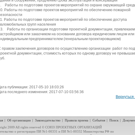
зданий и сооружений, продлению срока эксплуатации и консервации*
9. Работы по подготовке проектов мероприятий по охране окружающей сред
10. Работы по подготовке проектов мероприятий по обеспечению пожарной
безопасности
11. Работы по подготовке проектов мероприятий по обеспечению доступа
маломобильных групп населения
13. Работы по организации подготовки проектной документации, привлекае
застройщиком или заказчиком на основании договора юридическим лицом или
индивидуальным предпринимателем (генеральным проектировщиком)
С правом заключения договоров по осуществлению организации работ по под
проектной документации, стоимость которых по одному договору не превышае
уб.
Дата публикации: 2017-05-10 18:03:26
Дата последнего изменения: 2017-07-10 03:56:36
Вернуться 
ая
|
Об организации
|
Законодательство
|
Правила приема
|
События
|
Поиск
|
Докуме
right 2009 All rights reserved © CОЮЗ ПРОЕКТНЫХ ОРГАНИЗАЦИЙ
етельство о регистрации ПИ №1-00331 и ПИ №1-00332 Министерства РФ по