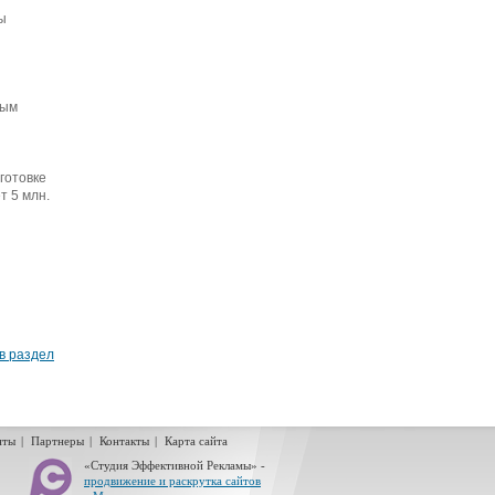
ы
мым
готовке
т 5 млн.
в раздел
нты
|
Партнеры
|
Контакты
|
Карта сайта
«Студия Эффективной Рекламы» -
продвижение и раскрутка сайтов