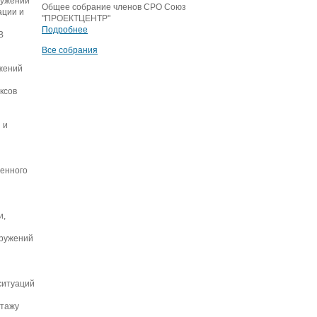
ружений
Общее собрание членов СРО Союз
ации и
"ПРОЕКТЦЕНТР"
Подробнее
В
Все собрания
ужений
ксов
 и
венного
и,
оружений
ситуаций
нтажу