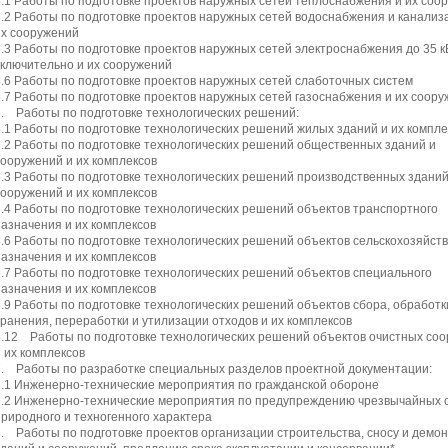
5.1 Работы по подготовке проектов наружных сетей теплоснабжения и их соо
5.2 Работы по подготовке проектов наружных сетей водоснабжения и канализ
их сооружений
5.3 Работы по подготовке проектов наружных сетей электроснабжения до 35 к
включительно и их сооружений
5.6 Работы по подготовке проектов наружных сетей слаботочных систем
5.7 Работы по подготовке проектов наружных сетей газоснабжения и их соор
6. Работы по подготовке технологических решений:
6.1 Работы по подготовке технологических решений жилых зданий и их компле
6.2 Работы по подготовке технологических решений общественных зданий и
сооружений и их комплексов
6.3 Работы по подготовке технологических решений производственных зданий
сооружений и их комплексов
6.4 Работы по подготовке технологических решений объектов транспортного
назначения и их комплексов
6.6 Работы по подготовке технологических решений объектов сельскохозяйст
назначения и их комплексов
6.7 Работы по подготовке технологических решений объектов специального
назначения и их комплексов
6.9 Работы по подготовке технологических решений объектов сбора, обработк
хранения, переработки и утилизации отходов и их комплексов
6.12 Работы по подготовке технологических решений объектов очистных со
и их комплексов
7. Работы по разработке специальных разделов проектной документации:
7.1 Инженерно-технические мероприятия по гражданской обороне
7.2 Инженерно-технические мероприятия по предупреждению чрезвычайных 
природного и техногенного характера
8. Работы по подготовке проектов организации строительства, сносу и демо