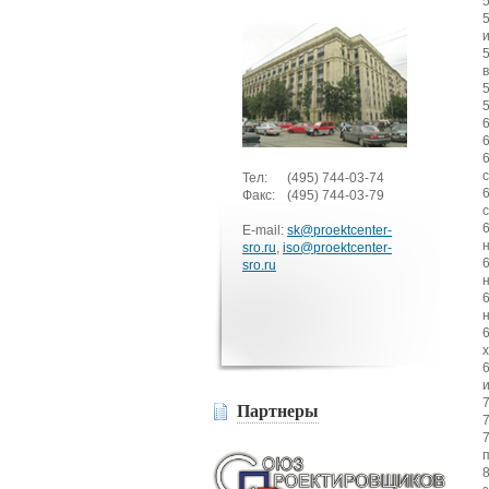
Тел:
(495)
744-03-74
Факс:
(495)
744-03-79
E-mail:
sk@proektcenter-
sro.ru
,
iso@proektcenter-
sro.ru
Партнеры