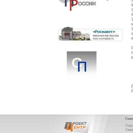
р
Главн
Copy
Свид