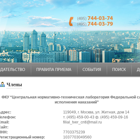
Члены
ФКУ “Центральная нормативно-техническая лаборатория Федеральной 
исполнения наказаний”
Адрес:
119049, г. Москва, ул. Житная, дом 14
Телефон:
т. (495) 459-00-43 ф. (495) 459-09-16
mail:
filial_tver_cntl@mail.ru
Сайт:
ИНН:
7703375239
Регистрационный номер:
1037703049560