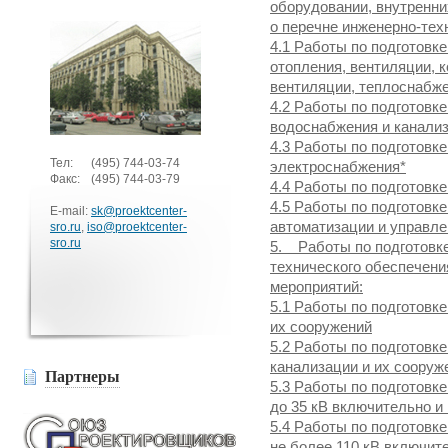
оборудовании, внутренни
о перечне инженерно-тех
4.1 Работы по подготовк
отопления, вентиляции, 
вентиляции, теплоснабж
4.2 Работы по подготовк
водоснабжения и канали
4.3 Работы по подготовк
Тел:
(495)
744-03-74
электроснабжения*
Факс:
(495)
744-03-79
4.4 Работы по подготовк
4.5 Работы по подготовк
E-mail:
sk@proektcenter-
автоматизации и управл
sro.ru
,
iso@proektcenter-
sro.ru
5. Работы по подготовке
технического обеспечени
мероприятий:
5.1 Работы по подготовк
их сооружений
5.2 Работы по подготовк
канализации и их сооруж
Партнеры
5.3 Работы по подготовк
до 35 кВ включительно и
5.4 Работы по подготовк
не более 110 кВ включит