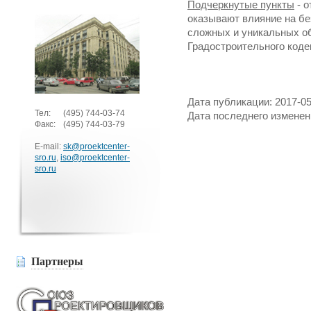
Подчеркнутые пункты
- о
оказывают влияние на бе
сложных и уникальных об
Градостроительного коде
Дата публикации: 2017-05
Тел:
(495)
744-03-74
Дата последнего изменени
Факс:
(495)
744-03-79
E-mail:
sk@proektcenter-
sro.ru
,
iso@proektcenter-
sro.ru
Партнеры