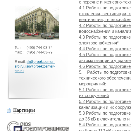
о перечне инженерно-тех
4.1 Работы по подготовк
отопления, вентиляции, 
вентиляции, теплоснабж
4.2 Работы по подготовк
водоснабжения и канали
4.3 Работы по подготовк
электроснабжения*
Тел:
(495)
744-03-74
4.4 Работы по подготовк
Факс:
(495)
744-03-79
4.5 Работы по подготовк
автоматизации и управл
E-mail:
sk@proektcenter-
4.6 Работы по подготовк
sro.ru
,
iso@proektcenter-
sro.ru
5. Работы по подготовке
технического обеспечени
мероприятий:
5.1 Работы по подготовк
их сооружений
5.2 Работы по подготовк
канализации и их сооруж
Партнеры
5.3 Работы по подготовк
до 35 кВ включительно и
5.4 Работы по подготовк
не более 110 кВ включит