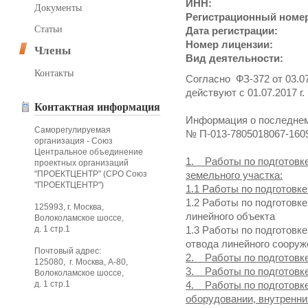
ИНН:
Документы
Регистрационный номе
Статьи
Дата регистрации:
Номер лицензии:
Члены
Вид деятельности:
Контакты
Согласно ФЗ-372 от 03.07
действуют с 01.07.2017 г.
Контактная информация
Информация о последнем
Саморегулируемая
№ П-013-7805018067-160
организация - Союз
Центральное объединение
1. Работы по подготовк
проектных организаций
"ПРОЕКТЦЕНТР" (СРО Союз
земельного участка:
"ПРОЕКТЦЕНТР")
1.1 Работы по подготовке
1.2 Работы по подготовк
125993, г. Москва,
линейного объекта
Волоколамское шоссе,
д. 1 стр.1
1.3 Работы по подготовк
отвода линейного сооруж
Почтовый адрес:
2. Работы по подготовк
125080, г. Москва, А-80,
3. Работы по подготовк
Волоколамское шоссе,
д. 1 стр.1
4. Работы по подготовк
оборудовании, внутренни