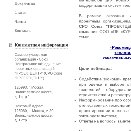
материалов для нового 
Документы
модернизации систем тепл
Статьи
В рамках оказания ин
проектным организация
Члены
СРО Союз "ПРОЕКТ
Контакты
компании ООО «ПК «КУР
тему:
Контактная информация
«Рекомен
тепловы
Саморегулируемая
качественных
организация - Союз
Центральное объединение
Цели вебинара:
проектных организаций
"ПРОЕКТЦЕНТР" (СРО Союз
"ПРОЕКТЦЕНТР")
Содействие экономии вре
при оценке и выборе от
125993, г. Москва,
технологий, оборудова
Волоколамское шоссе,
строительства и реконстру
д. 1 стр.1
Информирование про особ
отечественных технологий
Почтовый адрес:
проектировании тепловых 
125080, г. Москва, А-80,
Волоколамское шоссе,
законодательством;
д. 1 стр.1
Ответы на вопросы заинт