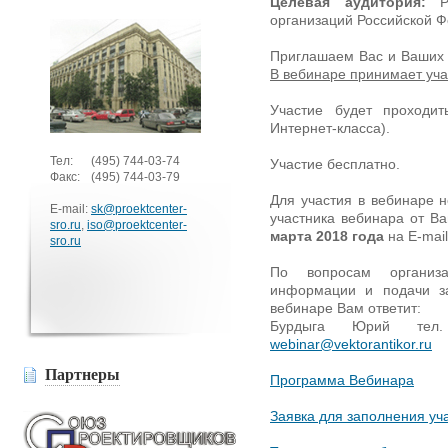
Целевая аудитория:
Ру
организаций Российской 
Приглашаем Вас и Ваших 
В вебинаре принимает у
Участие будет проходи
Интернет-класса).
Тел:
(495)
744-03-74
Участие бесплатно.
Факс:
(495)
744-03-79
Для участия в вебинаре 
E-mail:
sk@proektcenter-
участника вебинара от 
sro.ru
,
iso@proektcenter-
марта 2018 года
на E-mai
sro.ru
По вопросам организа
информации и подачи за
вебинаре Вам ответит:
Бурдыга Юрий тел. 
webinar@vektorantikor.ru
Партнеры
Программа Вебинара
Заявка для заполнения уч